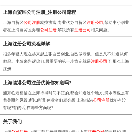
上海自贸区公司注册_注册公司流程
上海自贸区
公司注册
就找协富,专业代办自贸区
注册公司
,帮助中小创业
者在上海自贸区办理
公司注册
,解决所有
注册公司
相关问题。
上海注册公司流程详解
很多年轻人现在越来越主张自己创业,自己做老板。但是又不知道从何
做起。小编来告诉你们,最重要的第一步肯定就是
注册公司
了,那么上海
注册
上海临港公司注册优势你知道吗?
浦东临港相信在上海待得时间不短的,都会知道这个地方,滴水湖也是有
着美丽的风景,所以的话,创业者们就会想,上海临港
公司注册
优势有没
有呢?有的话,在哪些方面呢?...
关于我们
上海
公司注册
,上海工商注册就选鑫励,专业上海
注册公司
代理机构,拥