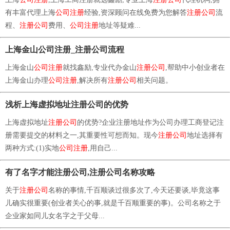
有丰富代理上海
公司注册
经验,资深顾问在线免费为您解答
注册公司
流
程、
注册公司
费用、
公司注册
地址等疑难...
上海金山公司注册_注册公司流程
上海金山
公司注册
就找鑫励,专业代办金山
注册公司
,帮助中小创业者在
上海金山办理
公司注册
,解决所有
注册公司
相关问题。
浅析上海虚拟地址注册公司的优势
上海虚拟地址
注册公司
的优势?企业注册地址作为公司办理工商登记注
册需要提交的材料之一,其重要性可想而知。现今
注册公司
地址选择有
两种方式:(1)实地
公司注册
,用自己...
有了名字才能注册公司,注册公司名称攻略
关于
注册公司
名称的事情,千百顺谈过很多次了,今天还要谈,毕竟这事
儿确实很重要(创业者关心的事,就是千百顺重要的事)。公司名称之于
企业家如同儿女名字之于父母...