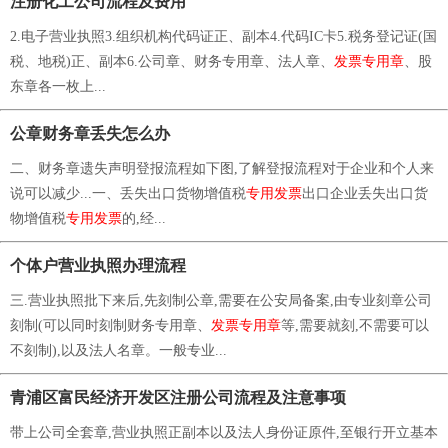
注册化工公司流程及费用
2.电子营业执照3.组织机构代码证正、副本4.代码IC卡5.税务登记证(国
税、地税)正、副本6.公司章、财务专用章、法人章、
发票专用章
、股
东章各一枚上...
公章财务章丢失怎么办
二、财务章遗失声明登报流程如下图,了解登报流程对于企业和个人来
说可以减少...一、丢失出口货物增值税
专用发票
出口企业丢失出口货
物增值税
专用发票
的,经...
个体户营业执照办理流程
三.营业执照批下来后,先刻制公章,需要在公安局备案,由专业刻章公司
刻制(可以同时刻制财务专用章、
发票专用章
等,需要就刻,不需要可以
不刻制),以及法人名章。一般专业...
青浦区富民经济开发区注册公司流程及注意事项
带上公司全套章,营业执照正副本以及法人身份证原件,至银行开立基本