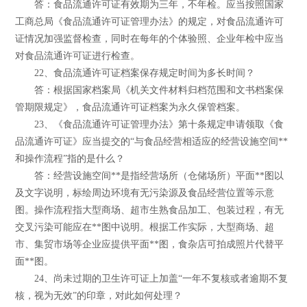
答：食品流通许可证有效期为三年，不年检。应当按照国家
工商总局《食品流通许可证管理办法》的规定，对食品流通许可
证情况加强监督检查，同时在每年的个体验照、企业年检中应当
对食品流通许可证进行检查。
22、食品流通许可证档案保存规定时间为多长时间？
答：根据国家档案局《机关文件材料归档范围和文书档案保
管期限规定》，食品流通许可证档案为永久保管档案。
23、《食品流通许可证管理办法》第十条规定申请领取《食
品流通许可证》应当提交的“与食品经营相适应的经营设施空间**
和操作流程”指的是什么？
答：经营设施空间**是指经营场所（仓储场所）平面**图以
及文字说明，标绘周边环境有无污染源及食品经营位置等示意
图。操作流程指大型商场、超市生熟食品加工、包装过程，有无
交叉污染可能应在**图中说明。根据工作实际，大型商场、超
市、集贸市场等企业应提供平面**图，食杂店可拍成照片代替平
面**图。
24、尚未过期的卫生许可证上加盖“一年不复核或者逾期不复
核，视为无效”的印章，对此如何处理？