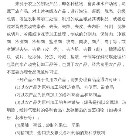
来源于农业的初级产品，即各种植物、畜禽和水产动物，均
属于农产品。对上述初级农产品，进行淘洗、碾磨、脱壳、分级
包装、装缸发制等加工处理，制成的成品粮及其初制品，或者通
过对畜禽类动物宰杀、去头、去蹄、去皮、去内脏、分割、切块
或切片、冷藏或冷冻等加工处理，制成的分割肉、保鲜肉、冷藏
肉、冷冻肉、冷却肉、盐渍肉，绞肉、肉块、肉片、肉丁等，或
者通过去头、去鳞（皮、壳）、去内脏、去骨（刺）、擂溃或切
块、切片，经冰鲜、冷冻、冷藏、盐渍、干制等保鲜防腐处理和
包装的水产动物初加工品等，也属于农产品。经营食用农产品，
不需要办理食品流通许可证。
下列产品不属于食用农产品，需要办理食品流通许可证：
(1)以农产品为原料加工的速冻食品、方便面、副食品
(2)以农产品为原料加工的各种熟食品和熟制品
(3)以农产品为原料加工的各种罐头（罐头是指以金属罐、玻
璃瓶，经排气密封的各种食品）及碾磨后的园艺植物（如胡椒
粉、花椒粉等）；
(4)果脯，蜜饯，炒制的果仁、坚果
(5)精制茶、边销茶及掺兑各种药物的茶和茶饮料